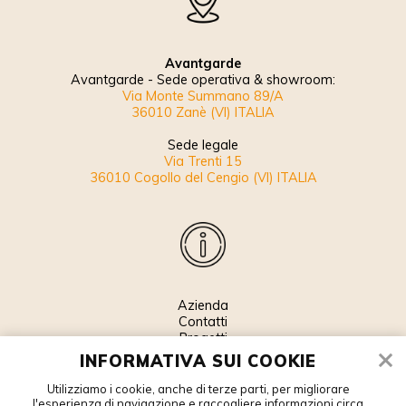
Avantgarde
Avantgarde - Sede operativa & showroom:
Via Monte Summano 89/A
36010 Zanè (VI) ITALIA
Sede legale
Via Trenti 15
36010 Cogollo del Cengio (VI) ITALIA
Azienda
Contatti
Progetti
News
INFORMATIVA SUI COOKIE
Informativa sui cookie
Privacy
Utilizziamo i cookie, anche di terze parti, per migliorare
Gestisci Cookie
l'esperienza di navigazione e raccogliere informazioni circa